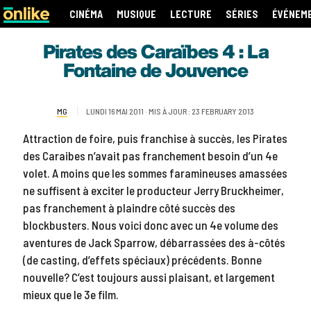
CINÉMA
MUSIQUE
LECTURE
SÉRIES
ÉVÉNEM
Pirates des Caraïbes 4 : La
Fontaine de Jouvence
MG
LUNDI 16 MAI 2011 · MIS À JOUR : 23 FEBRUARY 2013
Attraction de foire, puis franchise à succès, les Pirates
des Caraibes n’avait pas franchement besoin d’un 4e
volet. A moins que les sommes faramineuses amassées
ne suffisent à exciter le producteur Jerry Bruckheimer,
pas franchement à plaindre côté succès des
blockbusters. Nous voici donc avec un 4e volume des
aventures de Jack Sparrow, débarrassées des à-côtés
(de casting, d’effets spéciaux) précédents. Bonne
nouvelle? C’est toujours aussi plaisant, et largement
mieux que le 3e film.