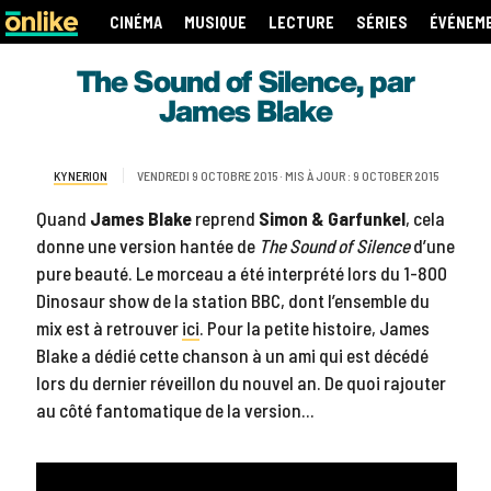
CINÉMA
MUSIQUE
LECTURE
SÉRIES
ÉVÉNEM
The Sound of Silence, par
James Blake
KYNERION
VENDREDI 9 OCTOBRE 2015 · MIS À JOUR : 9 OCTOBER 2015
Quand
James Blake
reprend
Simon & Garfunkel
, cela
donne une version hantée de
The Sound of Silence
d’une
pure beauté. Le morceau a été interprété lors du 1-800
Dinosaur show de la station BBC, dont l’ensemble du
mix est à retrouver
ici
. Pour la petite histoire, James
Blake a dédié cette chanson à un ami qui est décédé
lors du dernier réveillon du nouvel an. De quoi rajouter
au côté fantomatique de la version…