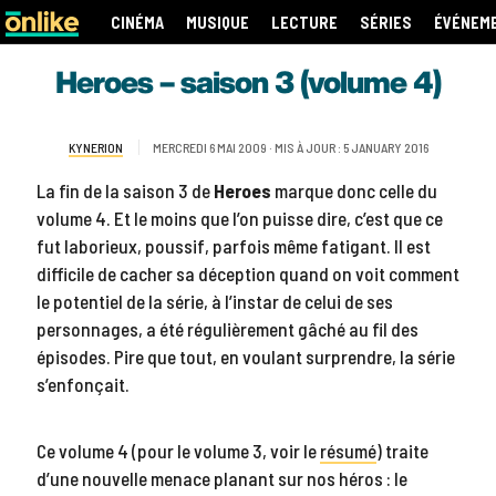
CINÉMA
MUSIQUE
LECTURE
SÉRIES
ÉVÉNEM
Heroes – saison 3 (volume 4)
KYNERION
MERCREDI 6 MAI 2009 · MIS À JOUR : 5 JANUARY 2016
La fin de la saison 3 de
Heroes
marque donc celle du
volume 4. Et le moins que l’on puisse dire, c’est que ce
fut laborieux, poussif, parfois même fatigant. Il est
difficile de cacher sa déception quand on voit comment
le potentiel de la série, à l’instar de celui de ses
personnages, a été régulièrement gâché au fil des
épisodes. Pire que tout, en voulant surprendre, la série
s’enfonçait.
Ce volume 4 (pour le volume 3, voir le
résumé
) traite
d’une nouvelle menace planant sur nos héros : le