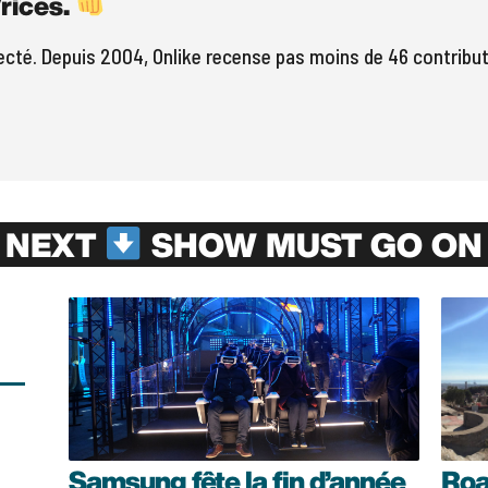
rices.
pecté. Depuis 2004, Onlike recense pas moins de 46 contrib
NEXT
SHOW MUST GO ON
Samsung fête la fin d’année
Roa