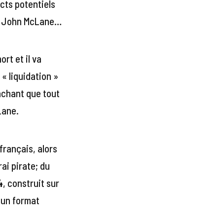
ects potentiels
y a John McLane…
rt et il va
 « liquidation »
sachant que tout
Lane.
français, alors
ai pirate; du
4
, construit sur
 un format