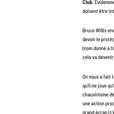
Club
. Evidemme
doivent être in
Bruce Willis en
devoir le protég
(nom donné à l’
cela va deveni
On nous a fait 
qu’il ne joue q
chauvinisme dép
une action proc
grand écran (c’