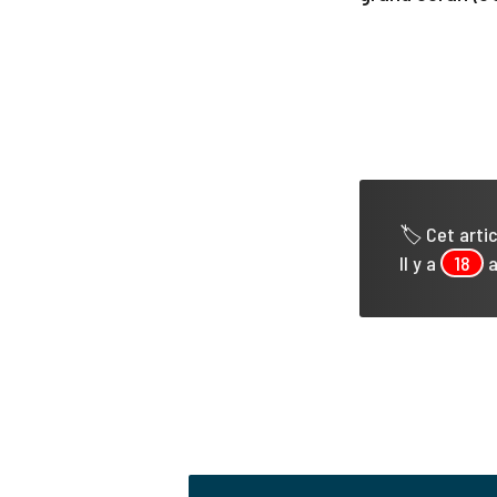
🏷 Cet artic
Il y a
18
a