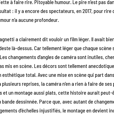
tte à faire rire. Pitoyable humour. Le pire n’est pas dan
sultat : il y a encore des spectateurs, en 2017, pour rire
humour n’a aucune profondeur.
gnetti a clairement dit vouloir un film léger. Il avait bi
deste là-dessus. Car tellement léger que chaque scène 
 Les changements d’angles de caméra sont inutiles, cher
pas mis en scène. Les décors sont tellement anecdotiques
on esthétique total. Avec une mise en scène qui part dans
à plusieurs reprises, la caméra n’en a rien à faire de se
 et un montage aussi plats, cette histoire aurait peut-ê
n bande dessinnée. Parce que, avec autant de changeme
ements d’échelles injustifiés, le montage en devient i