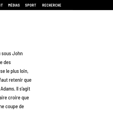
ST
MÉDIAS
SPORT
RECHERCHE
du sous John
re des
e le plus loin,
faut retenir que
dams. Il s’agit
aire croire que
 une coupe de