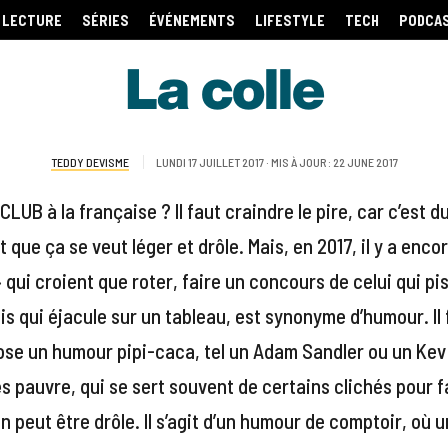
LECTURE
SÉRIES
ÉVÉNEMENTS
LIFESTYLE
TECH
PODCA
La colle
TEDDY DEVISME
LUNDI 17 JUILLET 2017 · MIS À JOUR : 22 JUNE 2017
UB à la française ? Il faut craindre le pire, car c’est 
 que ça se veut léger et drôle. Mais, en 2017, il y a enco
 qui croient que roter, faire un concours de celui qui piss
is qui éjacule sur un tableau, est synonyme d’humour. Il 
e un humour pipi-caca, tel un Adam Sandler ou un Kev A
s pauvre, qui se sert souvent de certains clichés pour f
on peut être drôle. Il s’agit d’un humour de comptoir, où