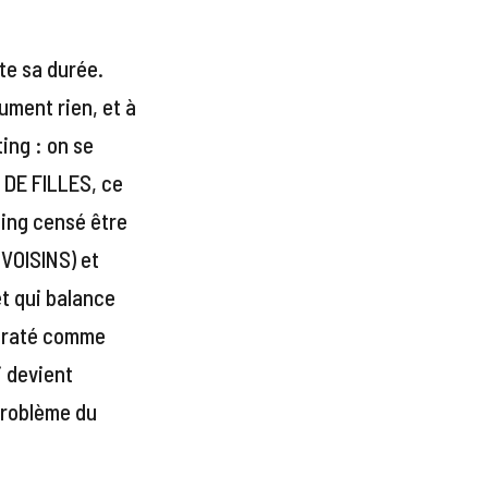
te sa durée.
ument rien, et à
ing : on se
 DE FILLES, ce
ting censé être
VOISINS) et
t qui balance
e raté comme
i devient
 problème du