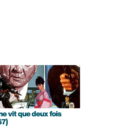
ne vit que deux fois
67)