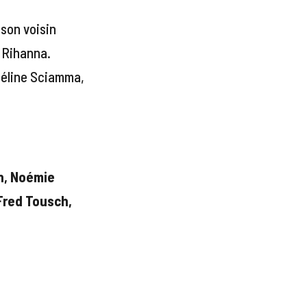
 son voisin
e Rihanna.
Céline Sciamma,
n, Noémie
Fred Tousch,