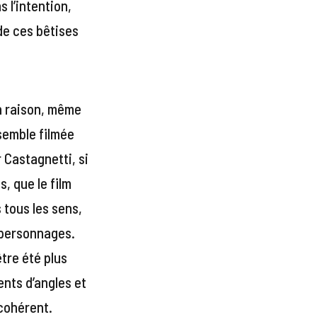
s l’intention,
 de ces bêtises
en raison, même
semble filmée
 Castagnetti, si
, que le film
 tous les sens,
s personnages.
tre été plus
nts d’angles et
ncohérent.