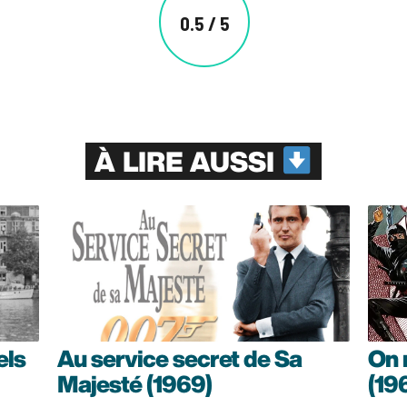
0.5 / 5
À LIRE AUSSI
els
Au service secret de Sa
On 
Majesté (1969)
(19