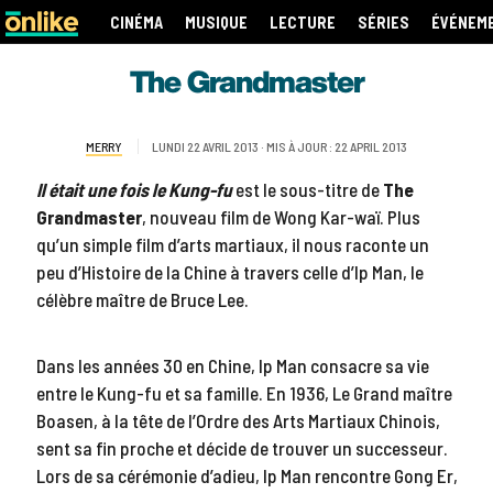
CINÉMA
MUSIQUE
LECTURE
SÉRIES
ÉVÉNEM
The Grandmaster
MERRY
LUNDI 22 AVRIL 2013 · MIS À JOUR : 22 APRIL 2013
Il était une fois le Kung-fu
est le sous-titre de
The
Grandmaster
, nouveau film de Wong Kar-waï. Plus
qu’un simple film d’arts martiaux, il nous raconte un
peu d’Histoire de la Chine à travers celle d’Ip Man, le
célèbre maître de Bruce Lee.
Dans les années 30 en Chine, Ip Man consacre sa vie
entre le Kung-fu et sa famille. En 1936, Le Grand maître
Boasen, à la tête de l’Ordre des Arts Martiaux Chinois,
sent sa fin proche et décide de trouver un successeur.
Lors de sa cérémonie d’adieu, Ip Man rencontre Gong Er,