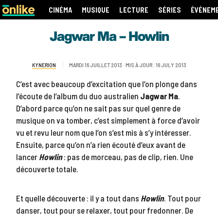
CINÉMA
MUSIQUE
LECTURE
SÉRIES
ÉVÉNEM
Jagwar Ma – Howlin
KYNERION
MARDI 16 JUILLET 2013 · MIS À JOUR : 16 JULY 2013
C’est avec beaucoup d’excitation que l’on plonge dans
l’écoute de l’album du duo australien
Jagwar Ma
.
D’abord parce qu’on ne sait pas sur quel genre de
musique on va tomber, c’est simplement à force d’avoir
vu et revu leur nom que l’on s’est mis à s’y intéresser.
Ensuite, parce qu’on n’a rien écouté d’eux avant de
lancer
Howlin
: pas de morceau, pas de clip, rien. Une
découverte totale.
Et quelle découverte : il y a tout dans
Howlin
. Tout pour
danser, tout pour se relaxer, tout pour fredonner. De