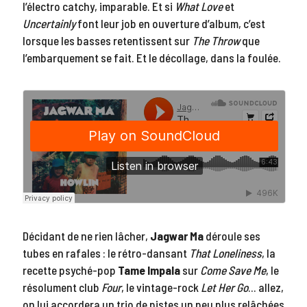
l’électro catchy, imparable. Et si
What Love
et
Uncertainly
font leur job en ouverture d’album, c’est
lorsque les basses retentissent sur
The Throw
que
l’embarquement se fait. Et le décollage, dans la foulée.
Décidant de ne rien lâcher,
Jagwar Ma
déroule ses
tubes en rafales : le rétro-dansant
That Loneliness
, la
recette psyché-pop
Tame Impala
sur
Come Save Me
, le
résolument club
Four
, le vintage-rock
Let Her Go
… allez,
on lui accordera un trio de pistes un peu plus relâchées