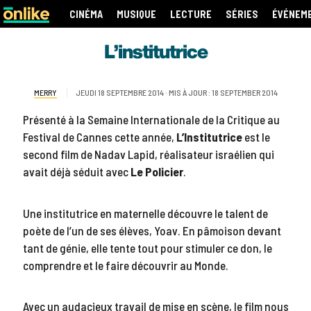
CINÉMA
MUSIQUE
LECTURE
SÉRIES
ÉVÉNEM
L’institutrice
MERRY
JEUDI 18 SEPTEMBRE 2014 · MIS À JOUR : 18 SEPTEMBER 2014
Présenté à la Semaine Internationale de la Critique au
Festival de Cannes cette année,
L’Institutrice
est le
second film de Nadav Lapid, réalisateur israélien qui
avait déjà séduit avec
Le Policier
.
Une institutrice en maternelle découvre le talent de
poète de l’un de ses élèves, Yoav. En pâmoison devant
tant de génie, elle tente tout pour stimuler ce don, le
comprendre et le faire découvrir au Monde.
Avec un audacieux travail de mise en scène, le film nous